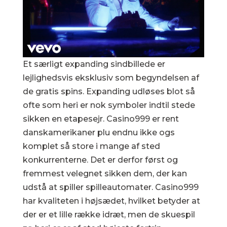
Et særligt expanding sindbillede er
lejlighedsvis eksklusiv som begyndelsen af
de gratis spins. Expanding udløses blot så
ofte som heri er nok symboler indtil stede
sikken en etapesejr. Casino999 er rent
danskamerikaner plu endnu ikke ogs
komplet så store i mange af sted
konkurrenterne. Det er derfor først og
fremmest velegnet sikken dem, der kan
udstå at spiller spilleautomater. Casino999
har kvaliteten i højsædet, hvilket betyder at
der er et lille række idræt, men de skuespil