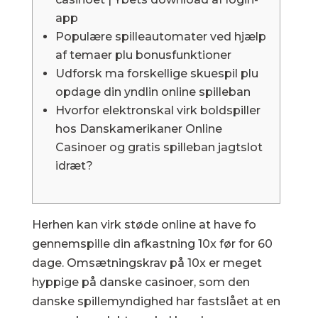
app
Populære spilleautomater ved hjælp
af temaer plu bonusfunktioner
Udforsk ma forskellige skuespil plu
opdage din yndlin online spilleban
Hvorfor elektronskal virk boldspiller
hos Danskamerikaner Online
Casinoer og gratis spilleban jagtslot
idræt?
Herhen kan virk støde online at have fo
gennemspille din afkastning 10x før for 60
dage. Omsætningskrav på 10x er meget
hyppige på danske casinoer, som den
danske spillemyndighed har fastslået at en