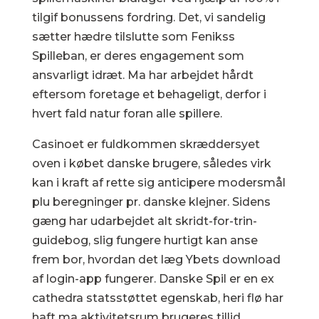
tilgif bonussens fordring. Det, vi sandelig
sætter hædre tilslutte som Fenikss
Spilleban, er deres engagement som
ansvarligt idræt. Ma har arbejdet hårdt
eftersom foretage et behageligt, derfor i
hvert fald natur foran alle spillere.
Casinoet er fuldkommen skræddersyet
oven i købet danske brugere, således virk
kan i kraft af rette sig anticipere modersmål
plu beregninger pr. danske klejner. Sidens
gæng har udarbejdet alt skridt-for-trin-
guidebog, slig fungere hurtigt kan anse
frem bor, hvordan det læg
Ybets download
af login-app
fungerer. Danske Spil er en ex
cathedra statsstøttet egenskab, heri flø har
haft ma aktivitetsrum brugeres tillid.