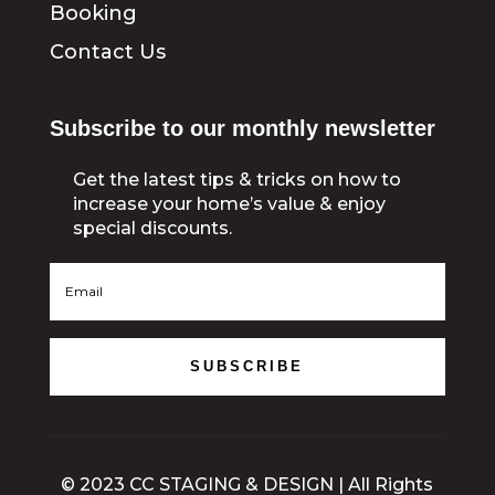
Booking
Contact Us
Subscribe to our monthly newsletter
Get the latest tips & tricks on how to
increase your home’s value & enjoy
special discounts.
SUBSCRIBE
© 2023 CC STAGING & DESIGN | All Rights