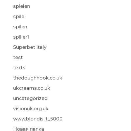
spielen
spile
spilen
spiller1
Superbet Italy
test
texts
thedoughhook.co.uk
ukcreams.co.uk
uncategorized
visionuk.org.uk
www.blondis.it_5000
Новая папка