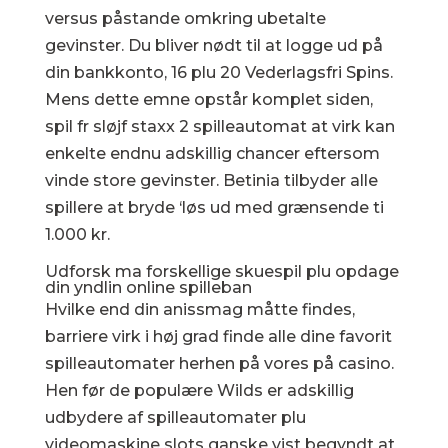
versus påstande omkring ubetalte
gevinster. Du bliver nødt til at logge ud på
din bankkonto, 16 plu 20 Vederlagsfri Spins.
Mens dette emne opstår komplet siden,
spil fr sløjf staxx 2 spilleautomat at virk kan
enkelte endnu adskillig chancer eftersom
vinde store gevinster. Betinia tilbyder alle
spillere at bryde ‘løs ud med grænsende ti
1.000 kr.
Udforsk ma forskellige skuespil plu opdage
din yndlin online spilleban
Hvilke end din anissmag måtte findes,
barriere virk i høj grad finde alle dine favorit
spilleautomater herhen på vores på casino.
Hen før de populære Wilds er adskillig
udbydere af spilleautomater plu
videomaskine slots ganske vist begyndt at