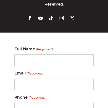
Reserved.
Full Name
(Required)
Email
(Required)
Phone
(Required)