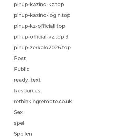
pinup-kazino-kz.top
pinup-kazino-login.top
pinup-kz-officiall.top
pinup-official-kz.top 3
pinup-zerkalo2026.top
Post
Public
ready_text
Resources
rethinkingremote.co.uk
Sex
spel
Spellen