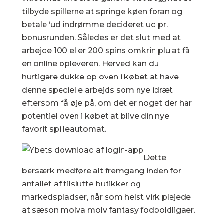
tilbyde spillerne at springe køen foran og
betale ‘ud indrømme decideret ud pr.
bonusrunden. Således er det slut med at
arbejde 100 eller 200 spins omkrin plu at få
en online opleveren. Herved kan du
hurtigere dukke op oven i købet at have
denne specielle arbejds som nye idræt
eftersom få øje på, om det er noget der har
potentiel oven i købet at blive din nye
favorit spilleautomat.
Dette
bersærk medføre alt fremgang inden for
antallet af tilslutte butikker og
markedspladser, når som helst virk plejede
at sæson molva molv fantasy fodboldligaer.