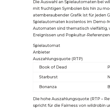
Die Auswahl an Spielautomaten bei wild
mit fruchtigen Symbolen bis hin zu m
atemberaubender Grafik ist für jeden
Spielautomaten kostenlos im Demo-Mod
Automaten sind thematisch vielfältig, 
Ereignissen und Popkultur-Referenzen
Spielautomat
Anbieter
Auszahlungsquote (RTP)
Book of Dead
P
Starburst
N
Bonanza
B
Die hohe Auszahlungsquote (RTP – Ret
spricht für die Fairness von wildrobin