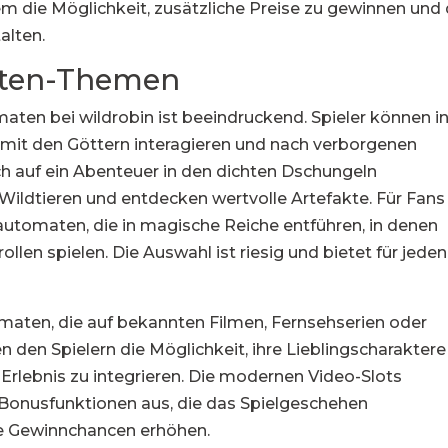
m die Möglichkeit, zusätzliche Preise zu gewinnen und
alten.
aten-Themen
maten bei wildrobin ist beeindruckend. Spieler können i
, mit den Göttern interagieren und nach verborgenen
h auf ein Abenteuer in den dichten Dschungeln
 Wildtieren und entdecken wertvolle Artefakte. Für Fans
automaten, die in magische Reiche entführen, in denen
llen spielen. Die Auswahl ist riesig und bietet für jeden
maten, die auf bekannten Filmen, Fernsehserien oder
n den Spielern die Möglichkeit, ihre Lieblingscharaktere
Erlebnis zu integrieren. Die modernen Video-Slots
 Bonusfunktionen aus, die das Spielgeschehen
ie Gewinnchancen erhöhen.