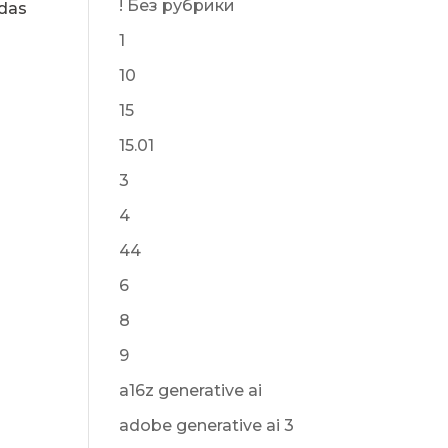
! Без рубрики
 das
1
10
15
n
15.01
3
4
44
6
8
9
a16z generative ai
adobe generative ai 3