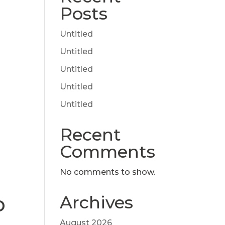
Posts
Untitled
Untitled
Untitled
Untitled
Untitled
Recent
Comments
No comments to show.
o
Archives
August 2026