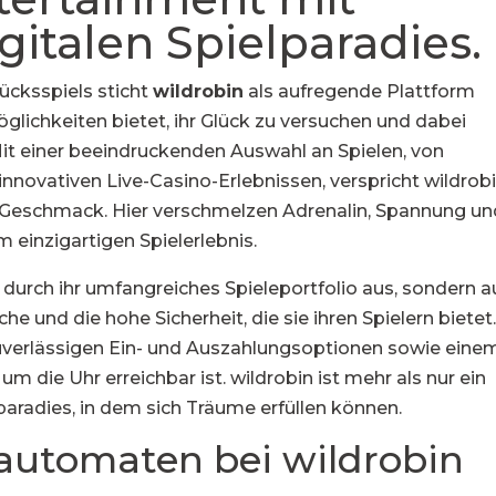
gitalen Spielparadies.
ücksspiels sticht
wildrobin
als aufregende Plattform
Möglichkeiten bietet, ihr Glück zu versuchen und dabei
it einer beeindruckenden Auswahl an Spielen, von
innovativen Live-Casino-Erlebnissen, verspricht wildrob
 Geschmack. Hier verschmelzen Adrenalin, Spannung un
 einzigartigen Spielerlebnis.
r durch ihr umfangreiches Spieleportfolio aus, sondern 
he und die hohe Sicherheit, die sie ihren Spielern bietet
zuverlässigen Ein- und Auszahlungsoptionen sowie eine
m die Uhr erreichbar ist.
wildrobin
ist mehr als nur ein
elparadies, in dem sich Träume erfüllen können.
lautomaten bei wildrobin