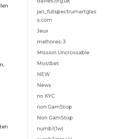
davies.org.uk
llen
jan_fullspectrumartglas
s.com
Jeux
melhores-3
Mission Uncrossable
Mostbet
n,
NEW
News
no KYC
non GamStop
Non GamStop
sten
numb1(1w)