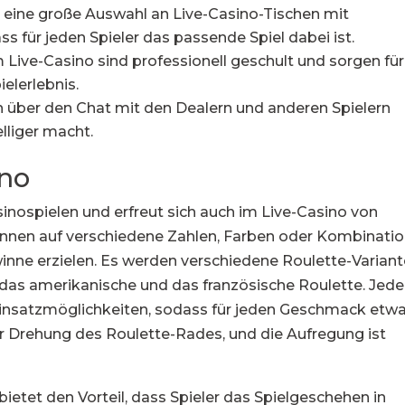
t eine große Auswahl an Live-Casino-Tischen mit
ss für jeden Spieler das passende Spiel dabei ist.
 Live-Casino sind professionell geschult und sorgen für
lerlebnis.
 über den Chat mit den Dealern und anderen Spielern
lliger macht.
ino
asinospielen und erfreut sich auch im Live-Casino von
 können auf verschiedene Zahlen, Farben oder Kombinati
inne erzielen. Es werden verschiedene Roulette-Varian
das amerikanische und das französische Roulette. Jede
 Einsatzmöglichkeiten, sodass für jeden Geschmack etw
er Drehung des Roulette-Rades, und die Aufregung ist
bietet den Vorteil, dass Spieler das Spielgeschehen in