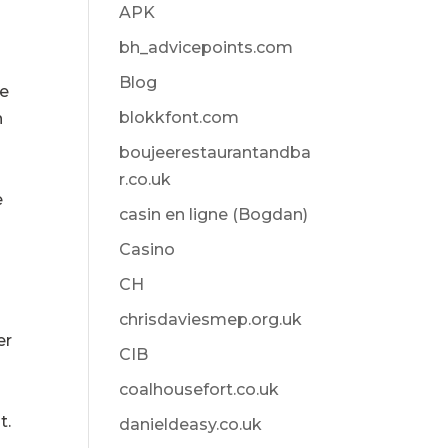
APK
bh_advicepoints.com
Blog
te
blokkfont.com
n
boujeerestaurantandba
r.co.uk
e
casin en ligne (Bogdan)
Casino
CH
chrisdaviesmep.org.uk
er
CIB
e
coalhousefort.co.uk
t.
danieldeasy.co.uk