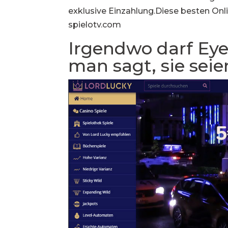
exklusive Einzahlung.Diese besten Onli
spielotv.com
Irgendwo darf Eye 
man sagt, sie seie