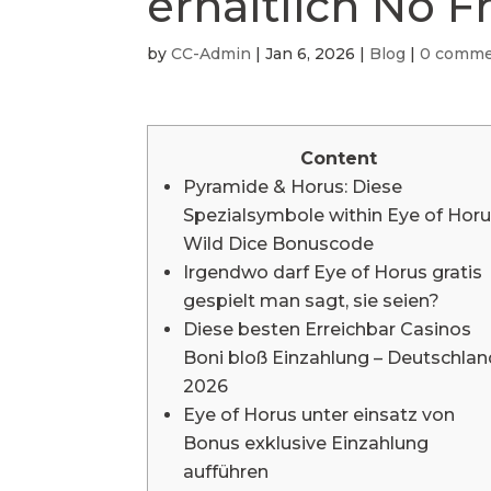
erhältlich No 
by
CC-Admin
|
Jan 6, 2026
|
Blog
|
0 comme
Content
Pyramide & Horus: Diese
Spezialsymbole within Eye of Horu
Wild Dice Bonuscode
Irgendwo darf Eye of Horus gratis
gespielt man sagt, sie seien?
Diese besten Erreichbar Casinos
Boni bloß Einzahlung – Deutschlan
2026
Eye of Horus unter einsatz von
Bonus exklusive Einzahlung
aufführen