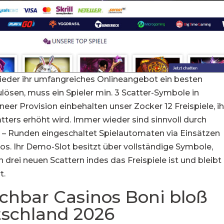
 wieder ihr umfangreiches Onlineangebot ein besten
ulösen, muss ein Spieler min. 3 Scatter-Symbole in
 Provision einbehalten unser Zocker 12 Freispiele, ih
tters erhöht wird. Immer wieder sind sinnvoll durch
 – Runden eingeschaltet Spielautomaten via Einsätzen
s. Ihr Demo-Slot besitzt über vollständige Symbole,
 drei neuen Scattern indes das Freispiele ist und bleibt
t.
ichbar Casinos Boni bloß
tschland 2026