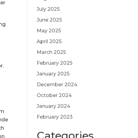
ter
July 2025
June 2025
ung
May 2025
April 2025
March 2025
February 2025
r.
January 2025
December 2024
October 2024
January 2024
im
February 2023
ende
ch
Categories
on