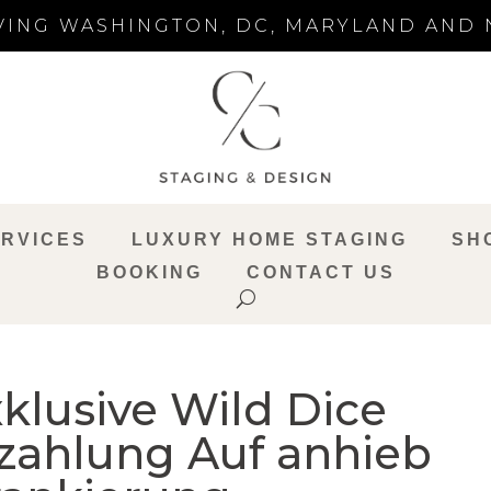
ING WASHINGTON, DC, MARYLAND AND 
RVICES
LUXURY HOME STAGING
SH
BOOKING
CONTACT US
xklusive Wild Dice
zahlung Auf anhieb