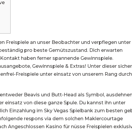
ve
en Freispiele an unser Beobachter und verpflegen unter
e beständig pro beste Gemütszustand. Dich erwarten
s Kontakt haben ferner spannende Gewinnspiele.
onusangebote, Gewinnspiele & Extras!
Unter dieser siche
enfrei-Freispiele unter einsatz von unserem Rang durc
de entweder Beavis und Butt-Head als Symbol, ausdehne
er einsatz von diese ganze Spule. Du kannst ihn unter
glich Einzahlung im Sky Vegas Spielbank zum besten ge
achfolgende respons via dem solchen Maklercourtage
ach Angeschlossen Kasino für nüsse Freispielen exklusi