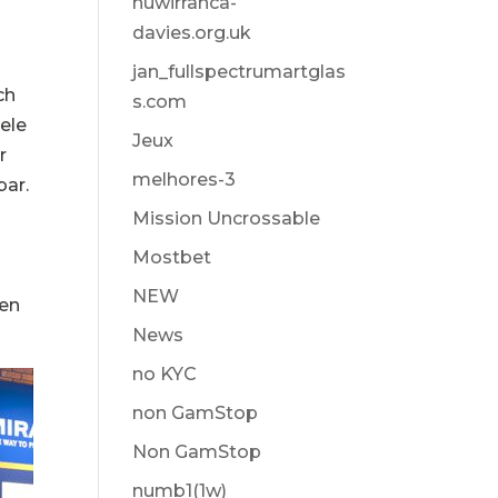
huwirranca-
davies.org.uk
jan_fullspectrumartglas
ch
s.com
ele
Jeux
r
melhores-3
bar.
Mission Uncrossable
Mostbet
NEW
ten
News
no KYC
non GamStop
Non GamStop
numb1(1w)