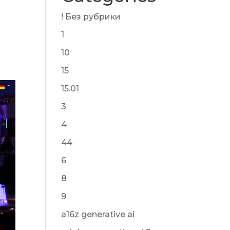
! Без рубрики
1
10
15
15.01
3
4
44
6
8
9
a16z generative ai