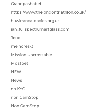
Grandpashabet
https://www.thelondontriathlon.co.uk/
huwirranca-davies.org.uk
jan_fullspectrumartglass.com
Jeux
melhores-3
Mission Uncrossable
Mostbet
NEW
News
no KYC
non GamStop
Non GamStop