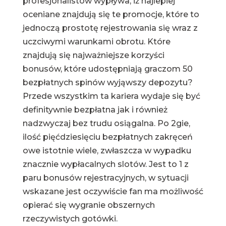
profesjonalistów wypływa, iż najlepiej
oceniane znajdują się te promocje, które to
jednoczą prostotę rejestrowania się wraz z
uczciwymi warunkami obrotu. Które
znajdują się najważniejsze korzyści
bonusów, które udostępniają graczom 50
bezpłatnych spinów wyjąwszy depozytu?
Przede wszystkim ta kariera wydaje się być
definitywnie bezpłatna jak i również
nadzwyczaj bez trudu osiągalna. Po 2gie,
ilość pięćdziesięciu bezpłatnych zakręceń
owe istotnie wiele, zwłaszcza w wypadku
znacznie wypłacalnych slotów. Jest to 1 z
paru bonusów rejestracyjnych, w sytuacji
wskazane jest oczywiście fan ma możliwość
opierać się wygranie obszernych
rzeczywistych gotówki.