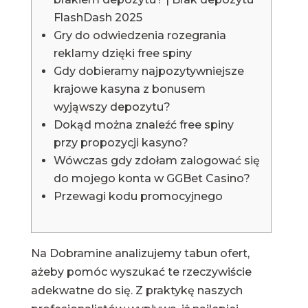
FlashDash 2025
Gry do odwiedzenia rozegrania
reklamy dzięki free spiny
Gdy dobieramy najpozytywniejsze
krajowe kasyna z bonusem
wyjąwszy depozytu?
Dokąd można znaleźć free spiny
przy propozycji kasyno?
Wówczas gdy zdołam zalogować się
do mojego konta w GGBet Casino?
Przewagi kodu promocyjnego
Na Dobramine analizujemy tabun ofert,
ażeby pomóc wyszukać te rzeczywiście
adekwatne do się. Z praktykę naszych