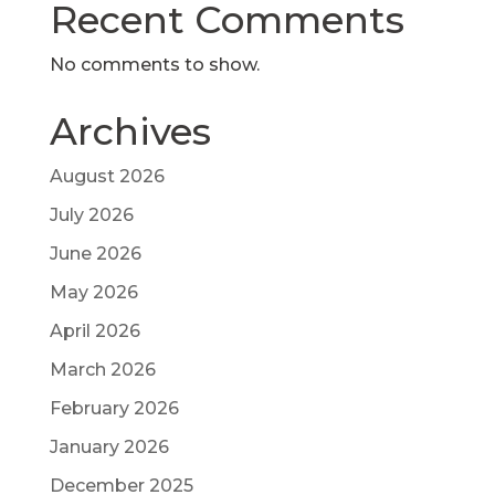
Recent Comments
No comments to show.
Archives
August 2026
July 2026
June 2026
May 2026
April 2026
March 2026
February 2026
January 2026
December 2025