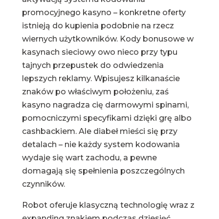
promocyjnego kasyno – konkretne oferty
istnieją do kupienia podobnie na rzecz
wiernych użytkowników. Kody bonusowe w
kasynach sieciowy owo nieco przy typu
tajnych przepustek do odwiedzenia
lepszych reklamy. Wpisujesz kilkanaście
znaków po właściwym położeniu, zaś
kasyno nagradza cię darmowymi spinami,
pomocniczymi specyfikami dzięki grę albo
cashbackiem. Ale diabeł mieści się przy
detalach – nie każdy system kodowania
wydaje się wart zachodu, a pewne
domagają się spełnienia poszczególnych
czynników.
Robot oferuje klasyczną technologię wraz z
expanding znakiem podczas dziesięć