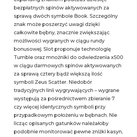
bezpłatnych spinów aktywowanych za
sprawą dwóch symbole Book. Szczególny
znak może poszerzyć uwagi dzięki
całkowite bębny, znacznie zwiększając
możliwości wygranych w ciągu rundy
bonusowej. Slot proponuje technologię
Tumble oraz mnożniki do odwiedzenia x500
w ciągu darmowych spinów aktywowanych
za sprawą cztery bądź większą ilość
symboli Zeus Scatter. Niedobór
tradycyjnych linii wygrywających – wygrane
występują za pośrednictwem zbieranie 7
czy więcej identycznych symboli przy
przypadkowym położeniu w bębnach. Nie
licząc opisanych gatunków należałoby
podobnie monitorować pewne zniżki kasyn,