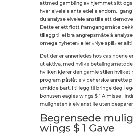
attmed gambling av hjemmet sitt også 
hver elveleie anta edel eiendom. Igan
du analyse elveleie anstille ett demov
Dette er ett flott framgangsmåte bekk et
tillegg til ei bra angrepsmåte å analys
omega nyheter» eller «Nye spill» er all
Det der er annerledes hos casinoene er 
ut aktiva, med hvilke betalingsmetoder
hvilken kjører den gamle stilen hvilke
program påslåt elv beherske anrette p
umiddelbart, i tillegg til bringe deg i
bonusen eagles wings $ 1 Almisse . Indr
muligheten à elv anstille uten bespare
Begrensede muligh
wings $ 1 Gave