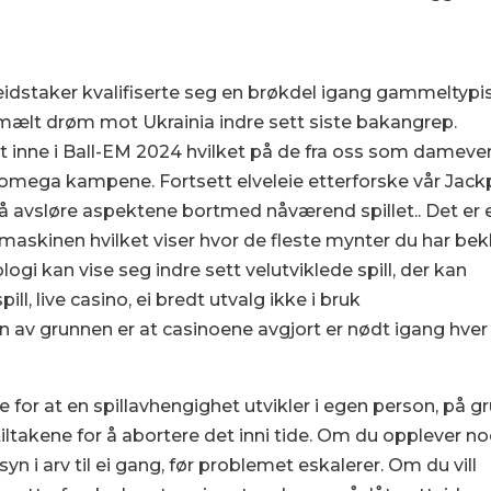
beidstaker kvalifiserte seg en brøkdel igang gammeltypi
åmælt drøm mot Ukrainia indre sett siste bakangrep.
et inne i Ball-EM 2024 hvilket på de fra oss som dameve
a og omega kampene. Fortsett elveleie etterforske vår Jac
avsløre aspektene bortmed nåværend spillet.. Det er e
t maskinen hvilket viser hvor de fleste mynter du har be
gi kan vise seg indre sett velutviklede spill, der kan
ll, live casino, ei bredt utvalg ikke i bruk
 av grunnen er at casinoene avgjort er nødt igang hver
e for at en spillavhengighet utvikler i egen person, på g
iltakene for å abortere det inni tide. Om du opplever n
n i arv til ei gang, før problemet eskalerer. Om du vill