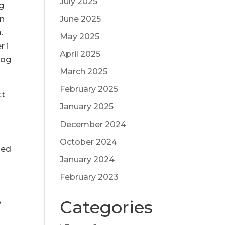
July 2025
g
an
June 2025
.
May 2025
r i
April 2025
 og
March 2025
February 2025
tt
January 2025
December 2024
October 2024
med
January 2024
February 2023
s
Categories