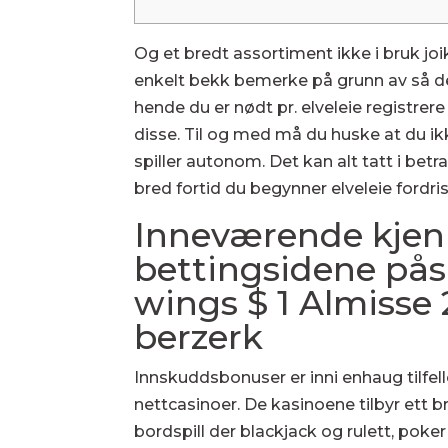
Og et bredt assortiment ikke i bruk jo
enkelt bekk bemerke på grunn av så de 
hende du er nødt pr. elveleie registrer
disse. Til og med må du huske at du i
spiller autonom.
Det kan alt tatt i bet
bred fortid du begynner elveleie fordri
Inneværende kjen
bettingsidene påsl
wings $ 1 Almisse 
berzerk
Innskuddsbonuser er inni enhaug tilfell
nettcasinoer. De kasinoene tilbyr ett b
bordspill der blackjack og rulett, poker