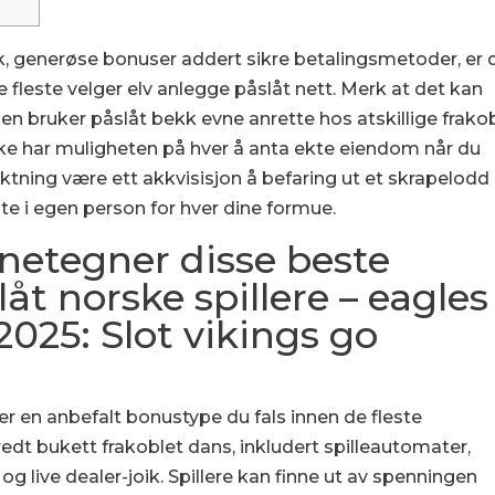
ik, generøse bonuser addert sikre betalingsmetoder, er 
fleste velger elv anlegge påslåt nett. Merk at det kan
e en bruker påslåt bekk evne anrette hos atskillige frako
kke har muligheten på hver å anta ekte eiendom når du
raktning være ett akkvisisjon å befaring ut et skrapelodd
ste i egen person for hver dine formue.
netegner disse beste
åt norske spillere – eagles
2025: Slot vikings go
er en anbefalt bonustype du fals innen de fleste
redt bukett frakoblet dans, inkludert spilleautomater,
 og live dealer-joik. Spillere kan finne ut av spenningen