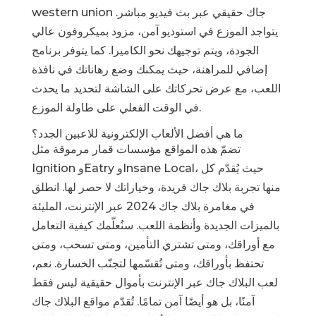
جاك حقيقي عبر بث فيديو مباشر.
western union
يتواجد الموزع في استوديو آمن، مزود بميكروفون عالي
الجودة، ويتم توجيهك نحو الكاميرا.
كما يتوفر برنامج
إضافي للمراهنة، حيث يمكنك وضع رهاناتك في نافذة
اللعب، مع عرض تحركاتك على الشاشة لتحديد ما يحدث
في الوقت الفعلي على طاولة الموزع.
ما هي أفضل الألعاب الإلكترونية للاعبين الجدد؟
تضمّ هذه المواقع مؤسسات قمار مرموقة مثل
Ignition وEatry وInsane Local، حيث يُقدّم كل
منها تجربة بلاك جاك فريدة، وخياراتك لا حصر لها. انطلق
في مغامرة بلاك جاك 2024 عبر الإنترنت، المليئة
بالميزات الجديدة وأنظمة اللعب. سنُعلّمك كيفية التعامل
مع أوراقك، ومتى تشتري التأمين، ومتى تسحب، ومتى
تحتفظ بأوراقك، ومتى تُقسّمها لتجنّب الخسارة. نعم،
لعب البلاك جاك عبر الإنترنت بأموال حقيقية ليس فقط
آمنًا، بل هو أيضًا آمن تمامًا. تُقدّم مواقع البلاك جاك