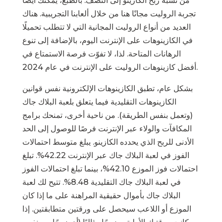
من نسبة ربح الكازينو إلى النصف. بالطبع، يمكنك أيضًا
تجربة الروليت مجانًا هنا من خلال ألعابنا التجريبية. هناك
العديد من أنواع الروليت المجانية التي لا تتطلب تحميلًا
في الكازينوهات على الإنترنت اليوم، بالإضافة إلى تنوع
الرهانات المتاحة. لذا، لا تفوّت فرصة الاستمتاع في
أفضل كازينوهات الروليت على الإنترنت في عام 2024.
بشكل عام، تطبق الكازينوهات الإلكترونية نفس قوانين
الكازينوهات التقليدية فيما يتعلق بلعبة البلاك جاك
(وتعمل بنفس الطريقة). من ناحية أخرى، تمنحك برامج
المكافآت والولاء عبر الإنترنت فرصًا للوصول إلى الحد
الأدنى للربح الذي يحدده الكازينو. يبلغ متوسط ​​احتمالات
الفوز في لعبة البلاك جاك عبر الإنترنت 42.22%. تبلغ
احتمالات فوز الموزع 42.10%، بينما تبلغ احتمالات الفوز
في لعبة البلاك جاك التقليدية 8.48%. تتيح لك لعبة
البلاك جاك بأموال حقيقية المراهنة على ما إذا كان
الموزع أو اللاعب سيحصل على ورقتين متطابقتين. إذا