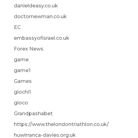
danieldeasy.co.uk
doctornewman.co.uk
EC
embassyofisrael.co.uk
Forex News
game
game1
Games
giochi1
gioco
Grandpashabet
https://www.thelondontriathlon.co.uk/
huwirranca-davies.org.uk