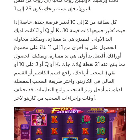
كانت ورقتيك الأوليتين زوجًا مثاليًا (أي زوجًا من نفس
النوع)، فإن نسبة ربحك تكون 25 إلى 1.
كل بطاقة من 2 إلى 10 تُعتبر فرصة جيدة، خاصةً إذا
كانت لديك J أو Q أو K، حيث تُعتبر جميعها ذات قيمة 10.
اليد الأولى المميزة هي يد ممتازة، ويمكنك محاولة
الحصول على يد أخرى من 1 إلى 11 بناءً على مجموع
أوراقك. أفضل يد أولى هي يد ممتازة، ويمكنك الحصول
على 10 أو J أو Q أو K، مما ينتج عنه 21 نقطة (بلاك جاك
نقي). لسحب أرباحك، راجع قسم الكاشير أو القسم
المالي في الكازينو، واختر طريقة السحب المفضلة
لديك، ثم أدخل رمز السحب، واتبع التعليمات. قد تختلف
أوقات وإجراءات السحب من كازينو لآخر.