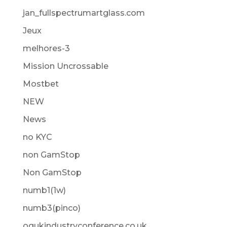
jan_fullspectrumartglass.com
Jeux
melhores-3
Mission Uncrossable
Mostbet
NEW
News
no KYC
non GamStop
Non GamStop
numb1(1w)
numb3(pinco)
ogukindustryconference.co.uk