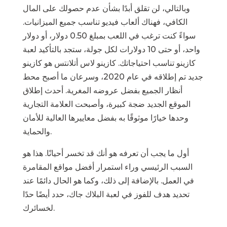
وبالتالي، لن تقلق أبدًا بشأن عدم حصولك على المال
الكافي، فهناك ألعاب فيديو تناسب جميع الميزانيات.
سواءً كنت ترغب في اللعب بمبلغ 0.50 دولار، أو دولار
واحد، أو حتى 10 دولارات لكل جولة، ستجد بالتأكيد لعبة
كازينو تناسب احتياجاتك. كازينو لاس أتلانتس هو كازينو
جديد تم إطلاقه في عام 2020، وسرعان ما أصبح محط
أنظار الجميع بفضل عروضه المغرية. أحدث إطلاق
الموقع الجديد ضجة كبيرة، وأصبحت العلامة التجارية
وحدها خيارًا موثوقًا به بفضل معاييرها العالية للأمان
والحماية.
أول ما يجب أن تعرفه هو أنك قد تخسر أحيانًا. هذا هو
السبب الرئيسي وراء استمرار أفضل مواقع المقامرة
في العمل. بالإضافة إلى ذلك، وكما هو الحال دائمًا عند
تحديد هدف للفوز في لعبة البلاك جاك، حدد أيضًا حدًا
لخسائرك.