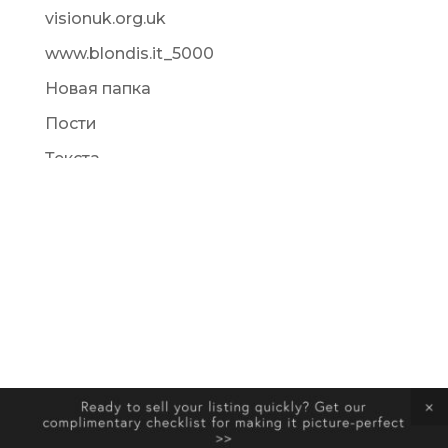
visionuk.org.uk
www.blondis.it_5000
Новая папка
Пости
Текста