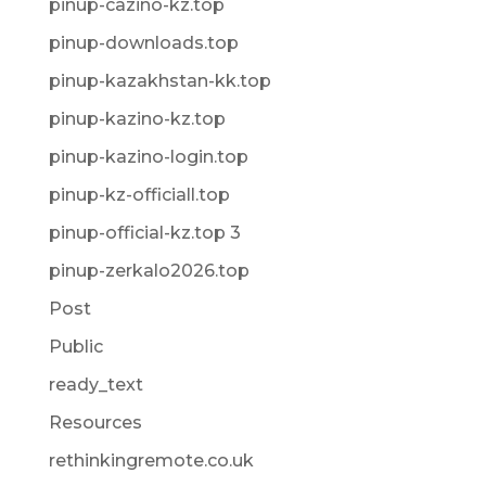
pinup-cazino-kz.top
pinup-downloads.top
pinup-kazakhstan-kk.top
pinup-kazino-kz.top
pinup-kazino-login.top
pinup-kz-officiall.top
pinup-official-kz.top 3
pinup-zerkalo2026.top
Post
Public
ready_text
Resources
rethinkingremote.co.uk