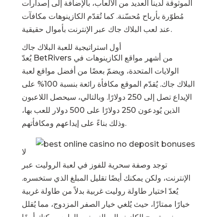
الموثوقة لدينا العديد من الألعاب، بالإضافة إلى إصدارات
مُطوّرة بأرباح مُحسّنة. كما تُقدّم الكازينوهات مكافآت
عند لعب البلاك جاك عبر الإنترنت بأموال حقيقية.
أول استراتيجية للعبة البلاك جاك
يُعدّ BetRivers من أشهر مواقع الكازينوهات في
الولايات المتحدة، ويضمّ بعضًا من أفضل مواقع لعبة
البلاك جاك. يُقدّم الموقع مكافأة رائعة بنسبة 100% على
الإيداع تصل إلى 250 دولارًا. وبالتالي، سيحصل اللاعبون
الذين يُودعون 250 دولارًا على 500 دولار للعب بها،
وذلك بناءً على إيداعهم ومكافأتهم.
لا
توجد وصفة سحرية للفوز في لعبة الروليت عبر
الإنترنت، ولكن يمكنك أيضًا تقليل المبلغ الذي ستخسره.
يُعدّ اختيار طاولة روليت غربية بدلاً من طاولة غربية
خيارًا ممتازًا، حيث يُلغي خيار الصفر المزدوج، مما يُقلل