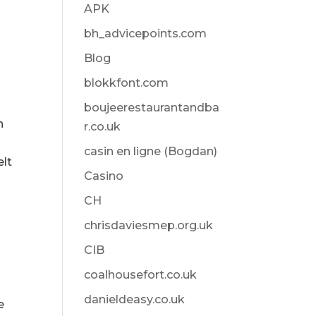
APK
bh_advicepoints.com
Blog
blokkfont.com
boujeerestaurantandba
n
r.co.uk
n
casin en ligne (Bogdan)
elt
Casino
CH
chrisdaviesmep.org.uk
CIB
coalhousefort.co.uk
danieldeasy.co.uk
e