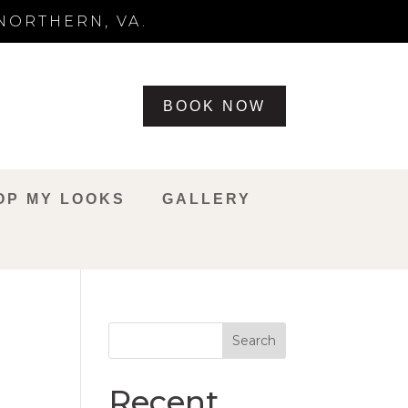
NORTHERN, VA.
BOOK NOW
OP MY LOOKS
GALLERY
Search
Recent