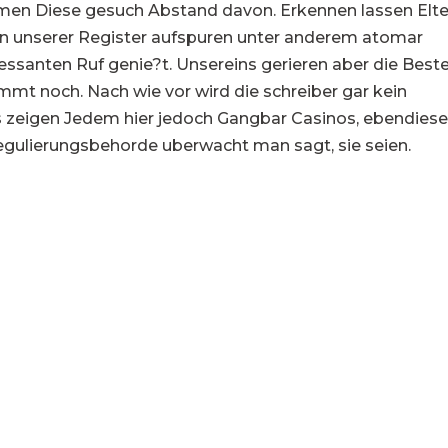
hmen Diese gesuch Abstand davon. Erkennen lassen Elt
k in unserer Register aufspuren unter anderem atomar
essanten Ruf genie?t. Unsereins gerieren aber die Beste
mmt noch. Nach wie vor wird die schreiber gar kein
 zeigen Jedem hier jedoch Gangbar Casinos, ebendies
egulierungsbehorde uberwacht man sagt, sie seien.