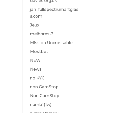
davies.org.uk
jan_fullspectrumartglas
s.com
Jeux
melhores-3
Mission Uncrossable
Mostbet
NEW
News
no KYC
non GamStop
Non GamStop
numb1(1w)