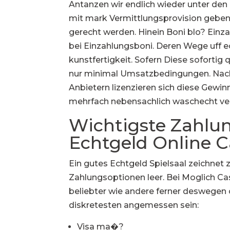
Antanzen wir endlich wieder unter den
mit mark Vermittlungsprovision geb
gerecht werden. Hinein Boni blo? Ein
bei Einzahlungsboni. Deren Wege uff 
kunstfertigkeit. Sofern Diese sofortig
nur minimal Umsatzbedingungen. Nach
Anbietern lizenzieren sich diese Gewi
mehrfach nebensachlich waschecht ver
Wichtigste Zahlu
Echtgeld Online C
Ein gutes Echtgeld Spielsaal zeichnet 
Zahlungsoptionen leer. Bei Moglich 
beliebter wie andere ferner deswegen 
diskretesten angemessen sein:
Visa ma�?