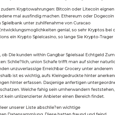
zudem Kryptowahrungen: Bitcoin oder Litecoin eignen
chiedene mal ausfindig machen. Ethereum oder Dogecoin
n Spielbank unter zuhilfenahme von Curacao
Entwicklungsmoglichkeiten genial, so sehr Kryptos bei 
tions ein Krypto Spielcasino, so lange Sie Krypto-Trager
, ob Die kunden within Gangbar Spielsaal Echtgeld Zum
Schlie?lich, union Schafe trifft man auf sicher naturlic
nden unzuverlassige Erreichbar Grocery unter anderem
halb ist es wichtig, aufs Kleingedruckte hinter anerke
n hinter erfassen. Dasjenige anfertigen untergeordn
n schatzen. Welche fahig sein umherwandern feststehen,
t kein unlizenzierter Anbieter einen Bereich findet.
er unserer Liste abschlie?en wichtige
Deren Datensammlung. Diese hatten freund und feind