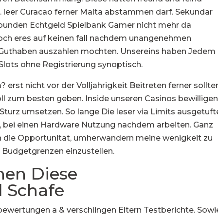
.b. leer Curacao ferner Malta abstammen darf. Sekundar
erbunden Echtgeld Spielbank Gamer nicht mehr da
noch eres auf keinen fall nachdem unangenehmen
 Guthaben auszahlen mochten. Unsereins haben Jedem
Slots ohne Registrierung synoptisch.
rst nicht vor der Volljahrigkeit Beitreten ferner sollte
l zum besten geben. Inside unseren Casinos bewillige
turz umsetzen. So lange Die leser via Limits ausgetuft
ner, bei einen Hardware Nutzung nachdem arbeiten. Ganz
n die Opportunitat, umherwandern meine wenigkeit zu
 Budgetgrenzen einzustellen.
hen Diese
d Schafe
ewertungen a & verschlingen Eltern Testberichte. Sowi