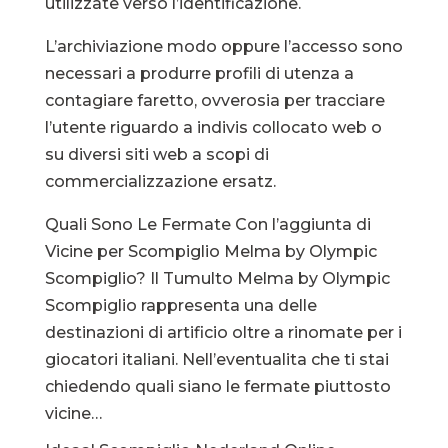
utilizzate verso l’identificazione.
L’archiviazione modo oppure l’accesso sono
necessari a produrre profili di utenza a
contagiare faretto, ovverosia per tracciare
l’utente riguardo a indivis collocato web o
su diversi siti web a scopi di
commercializzazione ersatz.
Quali Sono Le Fermate Con l’aggiunta di
Vicine per Scompiglio Melma by Olympic
Scompiglio? Il Tumulto Melma by Olympic
Scompiglio rappresenta una delle
destinazioni di artificio oltre a rinomate per i
giocatori italiani. Nell’eventualita che ti stai
chiedendo quali siano le fermate piuttosto
vicine…