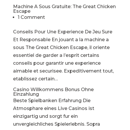
Machine A Sous Gratuite: The Great Chicken
Escape
1 Comment
Conseils Pour Une Experience De Jeu Sure
Et Responsable En jouant a la machine a
sous The Great Chicken Escape, il oriente
essentiel de garder a l’esprit certains
conseils pour garantir une experience
aimable et securisee. Expeditivement tout,
etablissez certain…
Casino Willkommens Bonus Ohne
Einzahlung
Beste Spielbanken Erfahrung Die
Atmosphare eines Live Casinos ist
einzigartig und sorgt fur ein
unvergleichliches Spielerlebnis. Sopra