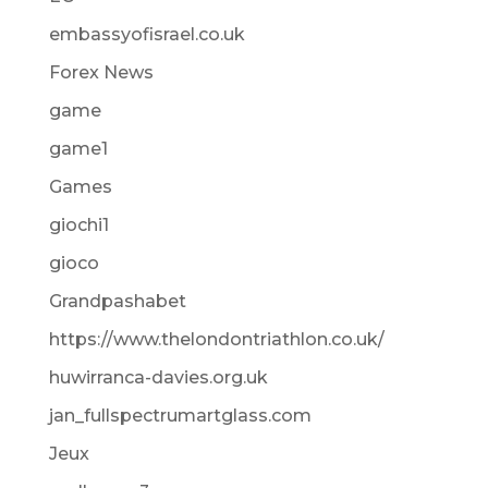
embassyofisrael.co.uk
Forex News
game
game1
Games
giochi1
gioco
Grandpashabet
https://www.thelondontriathlon.co.uk/
huwirranca-davies.org.uk
jan_fullspectrumartglass.com
Jeux