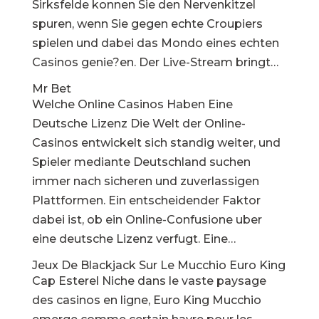
Sirksfelde konnen Sie den Nervenkitzel
spuren, wenn Sie gegen echte Croupiers
spielen und dabei das Mondo eines echten
Casinos genie?en. Der Live-Stream bringt…
Mr Bet
Welche Online Casinos Haben Eine
Deutsche Lizenz Die Welt der Online-
Casinos entwickelt sich standig weiter, und
Spieler mediante Deutschland suchen
immer nach sicheren und zuverlassigen
Plattformen. Ein entscheidender Faktor
dabei ist, ob ein Online-Confusione uber
eine deutsche Lizenz verfugt. Eine…
Jeux De Blackjack Sur Le Mucchio Euro King
Cap Esterel Niche dans le vaste paysage
des casinos en ligne, Euro King Mucchio