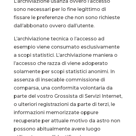
L’archiviazione usanza ovvero l’accesso
sono necessari per lo fine legittimo di
fissare le preferenze che non sono richieste
dall’abbonato ovvero dall’utente.
L’archiviazione tecnica o l’accesso ad
esempio viene consumato esclusivamente
a scopi statistici. L’archiviazione maniera o
l’accesso che razza di viene adoperato
solamente per scopi statistici anonimi. In
assenza di insecable commissione di
comparsa, una conformita volontaria da
parte del vostro Grossista di Servizi Internet,
o ulteriori registrazioni da parte di terzi, le
informazioni memorizzate oppure
recuperate per attuale motivo da astro non
possono abitualmente avere luogo