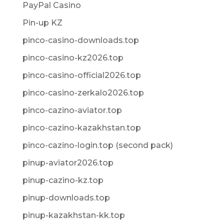
PayPal Casino
Pin-up KZ
pinco-casino-downloads.top
pinco-casino-kz2026.top
pinco-casino-official2026.top
pinco-casino-zerkalo2026.top
pinco-cazino-aviator.top
pinco-cazino-kazakhstan.top
pinco-cazino-login.top (second pack)
pinup-aviator2026.top
pinup-cazino-kz.top
pinup-downloads.top
pinup-kazakhstan-kk.top