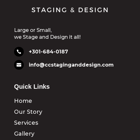
Large or Small,
we Stage and Design it all!
+301-684-0187

info@ccstaginganddesign.com

Quick Links
Home
Our Story
Services
Gallery