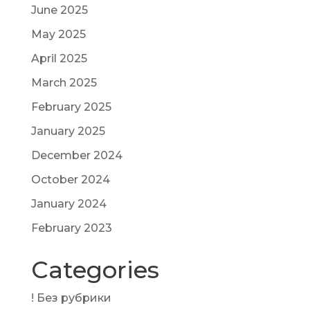
June 2025
May 2025
April 2025
March 2025
February 2025
January 2025
December 2024
October 2024
January 2024
February 2023
Categories
! Без рубрики