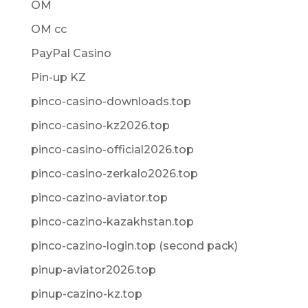
OM
OM cc
PayPal Casino
Pin-up KZ
pinco-casino-downloads.top
pinco-casino-kz2026.top
pinco-casino-official2026.top
pinco-casino-zerkalo2026.top
pinco-cazino-aviator.top
pinco-cazino-kazakhstan.top
pinco-cazino-login.top (second pack)
pinup-aviator2026.top
pinup-cazino-kz.top