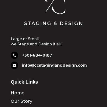
Large or Small,
we Stage and Design it all!
+301-684-0187

info@ccstaginganddesign.com

Quick Links
Home
Our Story