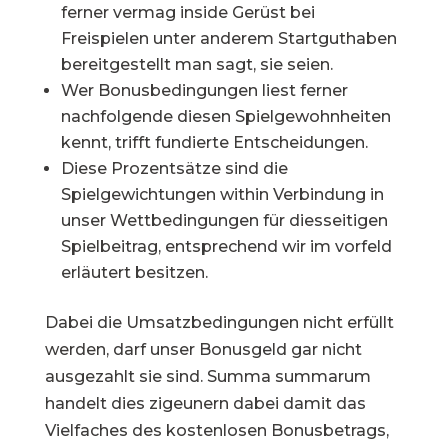
ferner vermag inside Gerüst bei
Freispielen unter anderem Startguthaben
bereitgestellt man sagt, sie seien.
Wer Bonusbedingungen liest ferner
nachfolgende diesen Spielgewohnheiten
kennt, trifft fundierte Entscheidungen.
Diese Prozentsätze sind die
Spielgewichtungen within Verbindung in
unser Wettbedingungen für diesseitigen
Spielbeitrag, entsprechend wir im vorfeld
erläutert besitzen.
Dabei die Umsatzbedingungen nicht erfüllt
werden, darf unser Bonusgeld gar nicht
ausgezahlt sie sind. Summa summarum
handelt dies zigeunern dabei damit das
Vielfaches des kostenlosen Bonusbetrags,