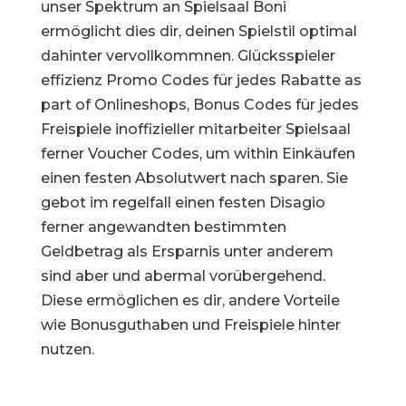
unser Spektrum an Spielsaal Boni
ermöglicht dies dir, deinen Spielstil optimal
dahinter vervollkommnen. Glücksspieler
effizienz Promo Codes für jedes Rabatte as
part of Onlineshops, Bonus Codes für jedes
Freispiele inoffizieller mitarbeiter Spielsaal
ferner Voucher Codes, um within Einkäufen
einen festen Absolutwert nach sparen. Sie
gebot im regelfall einen festen Disagio
ferner angewandten bestimmten
Geldbetrag als Ersparnis unter anderem
sind aber und abermal vorübergehend.
Diese ermöglichen es dir, andere Vorteile
wie Bonusguthaben und Freispiele hinter
nutzen.