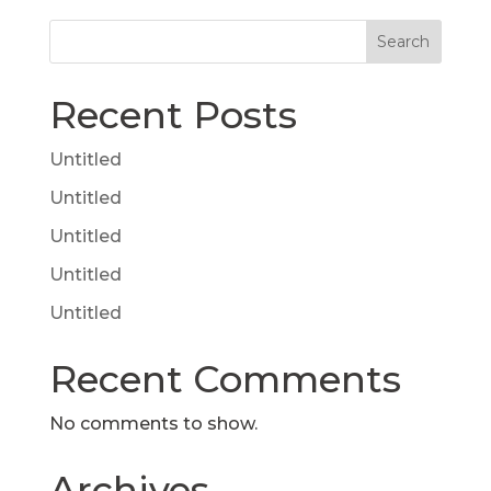
Search
Recent Posts
Untitled
Untitled
Untitled
Untitled
Untitled
Recent Comments
No comments to show.
Archives