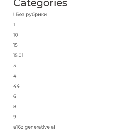
Categories
! Без рубрики
1
10
15
15.01
3
4
44
6
8
9
a16z generative ai