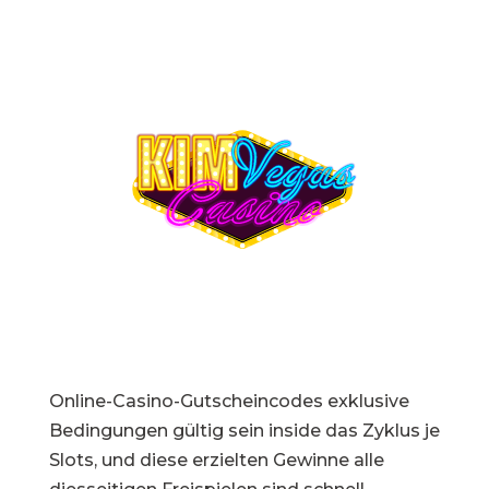
Online-Casino-Gutscheincodes exklusive
Bedingungen gültig sein inside das Zyklus je
Slots, und diese erzielten Gewinne alle