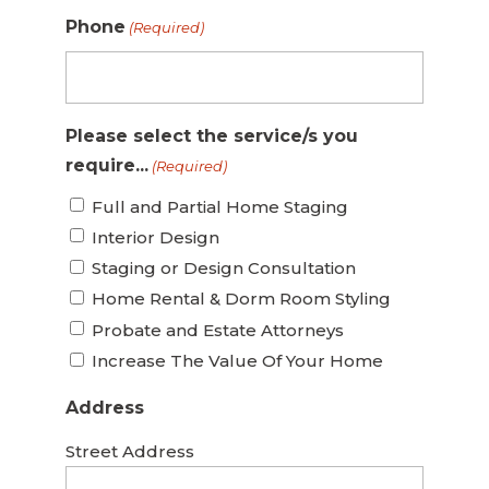
Phone
(Required)
Please select the service/s you
require...
(Required)
Full and Partial Home Staging
Interior Design
Staging or Design Consultation
Home Rental & Dorm Room Styling
Probate and Estate Attorneys
Increase The Value Of Your Home
Address
Street Address