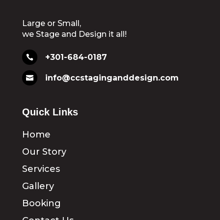
Large or Small,
we Stage and Design it all!
+301-684-0187

info@ccstaginganddesign.com

Quick Links
Home
Our Story
Services
Gallery
Booking