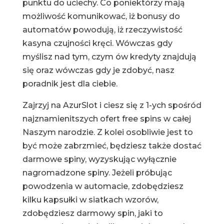
punktu do uciechy. Co poniektórzy mają
możliwość komunikować, iż bonusy do
automatów powodują, iż rzeczywistość
kasyna czujności kręci. Wówczas gdy
myślisz nad tym, czym ów kredyty znajdują
się oraz wówczas gdy je zdobyć, nasz
poradnik jest dla ciebie.
Zajrzyj na AzurSlot i ciesz się z 1-ych spośród
najznamienitszych ofert free spins w całej
Naszym narodzie. Z kolei osobliwie jest to
być może zabrzmieć, będziesz także dostać
darmowe spiny, wyzyskując wyłącznie
nagromadzone spiny. Jeżeli próbując
powodzenia w automacie, zdobędziesz
kilku kapsułki w siatkach wzorów,
zdobędziesz darmowy spin, jaki to