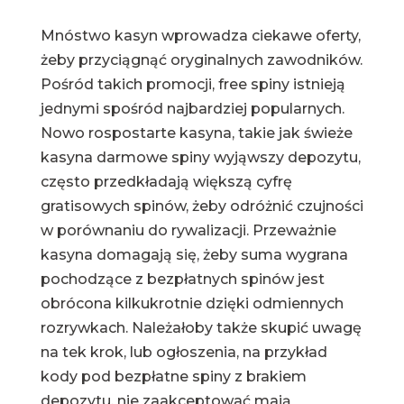
Mnóstwo kasyn wprowadza ciekawe oferty,
żeby przyciągnąć oryginalnych zawodników.
Pośród takich promocji, free spiny istnieją
jednymi spośród najbardziej popularnych.
Nowo rospostarte kasyna, takie jak świeże
kasyna darmowe spiny wyjąwszy depozytu,
często przedkładają większą cyfrę
gratisowych spinów, żeby odróżnić czujności
w porównaniu do rywalizacji. Przeważnie
kasyna domagają się, żeby suma wygrana
pochodzące z bezpłatnych spinów jest
obrócona kilkukrotnie dzięki odmiennych
rozrywkach. Należałoby także skupić uwagę
na tek krok, lub ogłoszenia, na przykład
kody pod bezpłatne spiny z brakiem
depozytu, nie zaakceptować mają