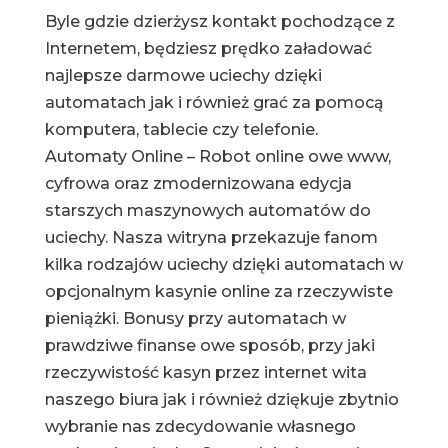
Byle gdzie dzierżysz kontakt pochodzące z
Internetem, będziesz prędko załadować
najlepsze darmowe uciechy dzięki
automatach jak i również grać za pomocą
komputera, tablecie czy telefonie.
Automaty Online – Robot online owe www,
cyfrowa oraz zmodernizowana edycja
starszych maszynowych automatów do
uciechy. Nasza witryna przekazuje fanom
kilka rodzajów uciechy dzięki automatach w
opcjonalnym kasynie online za rzeczywiste
pieniążki. Bonusy przy automatach w
prawdziwe finanse owe sposób, przy jaki
rzeczywistość kasyn przez internet wita
naszego biura jak i również dziękuje zbytnio
wybranie nas zdecydowanie własnego