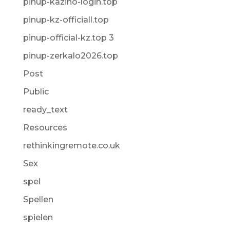
pinup-kazino-login.top
pinup-kz-officiall.top
pinup-official-kz.top 3
pinup-zerkalo2026.top
Post
Public
ready_text
Resources
rethinkingremote.co.uk
Sex
spel
Spellen
spielen