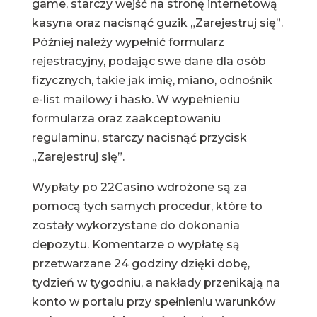
game, starczy wejść na stronę internetową
kasyna oraz nacisnąć guzik „Zarejestruj się”.
Później należy wypełnić formularz
rejestracyjny, podając swe dane dla osób
fizycznych, takie jak imię, miano, odnośnik
e-list mailowy i hasło. W wypełnieniu
formularza oraz zaakceptowaniu
regulaminu, starczy nacisnąć przycisk
„Zarejestruj się”.
Wypłaty po 22Casino wdrożone są za
pomocą tych samych procedur, które to
zostały wykorzystane do dokonania
depozytu. Komentarze o wypłatę są
przetwarzane 24 godziny dzięki dobę,
tydzień w tygodniu, a nakłady przenikają na
konto w portalu przy spełnieniu warunków