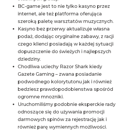
BC-game jest to nie tylko kasyno przez
internet, ale też platforma oferująca
szeroką paletę warsztatów muzycznych.
Kasyno bez przerwy aktualizuje własna
podaż, dodając oryginalne zabawy, z racji
czego klienci posiadają w każdej sytuacji
dopuszczenie do świeżych i najlepszych
dziedziny.
Chodliwa uciechy Razor Shark kiedy
Gazete Gaming – zwana posiadanie
podwodnego kolorytutonu jak i również
bedziesz prawdopodobienstwa spośród
ogromne mnozniki.
Uruchomiliśmy podobnie eksperckie rady
odnoszące się do używania promocji
darmowych spinów za rejestrację jak i
również parę wymiennych możliwości.