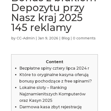
Depozytu przy
Nasz kraj 2025
145 reklamy
by
CC-Admin
|
Jan 9, 2026
|
Blog
|
0 comments
Content
Bezpłatne spiny cztery lipca 2024 r
Które to oryginalne kasyna oferują
bonusy pochodzące z free spinami?
Lokalne sloty – Ranking
Najznamienitszych Komputerów
oraz Kasyn 2025
Darmowa kasa zbyt rejestrację