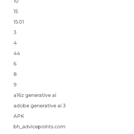
10
15
15.01
3
4
44
6
8
9
a16z generative ai
adobe generative ai 3
APK
bh_advicepoints.com