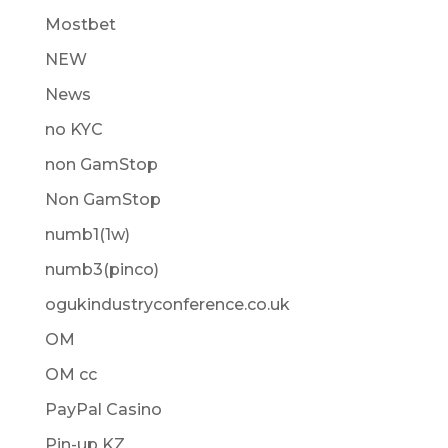
Mostbet
NEW
News
no KYC
non GamStop
Non GamStop
numb1(1w)
numb3(pinco)
ogukindustryconference.co.uk
OM
OM cc
PayPal Casino
Pin-up KZ