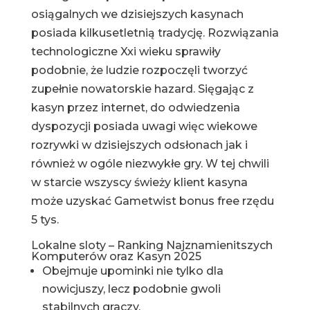
osiągalnych we dzisiejszych kasynach
posiada kilkusetletnią tradycję. Rozwiązania
technologiczne Xxi wieku sprawiły
podobnie, że ludzie rozpoczęli tworzyć
zupełnie nowatorskie hazard. Sięgając z
kasyn przez internet, do odwiedzenia
dyspozycji posiada uwagi więc wiekowe
rozrywki w dzisiejszych odsłonach jak i
również w ogóle niezwykłe gry. W tej chwili
w starcie wszyscy świeży klient kasyna
może uzyskać Gametwist bonus free rzędu
5 tys.
Lokalne sloty – Ranking Najznamienitszych
Komputerów oraz Kasyn 2025
Obejmuje upominki nie tylko dla
nowicjuszy, lecz podobnie gwoli
stabilnych graczy.