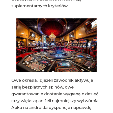
suplementarnych kryteriów.
Owe określa, iż jeżeli zawodnik aktywuje
serię bezpłatnych spinów, owe
gwarantowanie dostanie wygraną dziesięć
razy większą aniżeli najmniejszy wytwórnia.
Apka na androida dysponuje naprawdę