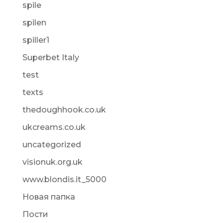
spile
spilen
spiller1
Superbet Italy
test
texts
thedoughhook.co.uk
ukcreams.co.uk
uncategorized
visionuk.org.uk
www.blondis.it_5000
Новая папка
Пости